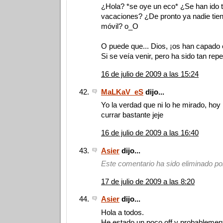
¿Hola? *se oye un eco* ¿Se han ido 
vacaciones? ¿De pronto ya nadie tien
móvil? o_O
O puede que... Dios, ¡os han capado e
Si se veía venir, pero ha sido tan repe
16 de julio de 2009 a las 15:24
MaLKaV_eS
dijo...
Yo la verdad que ni lo he mirado, hoy
currar bastante jeje
16 de julio de 2009 a las 16:40
Asier
dijo...
Este comentario ha sido eliminado por
17 de julio de 2009 a las 8:20
Asier
dijo...
Hola a todos.
He estado un poco off y probablement