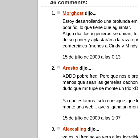
46 comments:
Morghost
dijo...
Estoy desarrollando una profunda emp
pobriño, lo que tiene que aguantar.
Algún día, los ingenieros se unirán, 
de su poder y aplastarán a la raza op
comerciales (menos a Cindy y Mindy
15 de julio de 2009 a las 0:13
Aresito
dijo...
XDDD pobre fred. Pero que nos e pre
menos que sean las gemelas cachond
dudo que mr tupé se monte un trio 
Ya que estamos, si lo consigue, que l
monte una web... ave si gana un mo
15 de julio de 2009 a las 1:07
Alexcalling
dijo...
ya ps, si fred se va vera a las increi