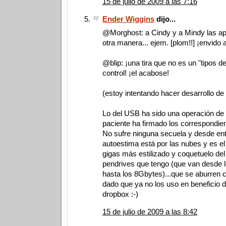
15 de julio de 2009 a las 7:16
Ender Wiggins
dijo...
@Morghost: a Cindy y a Mindy las ap
otra manera... ejem. [plom!!] ¡envido 
@blip: ¡una tira que no es un "tipos de
control! ¡el acabose!
(estoy intentando hacer desarrollo de 
Lo del USB ha sido una operación de c
paciente ha firmado los correspondi
No sufre ninguna secuela y desde en
autoestima está por las nubes y es el
gigas más estilizado y coquetuelo de
pendrives que tengo (que van desde 
hasta los 8Gbytes)...que se aburren
dado que ya no los uso en beneficio 
dropbox :-)
15 de julio de 2009 a las 8:42