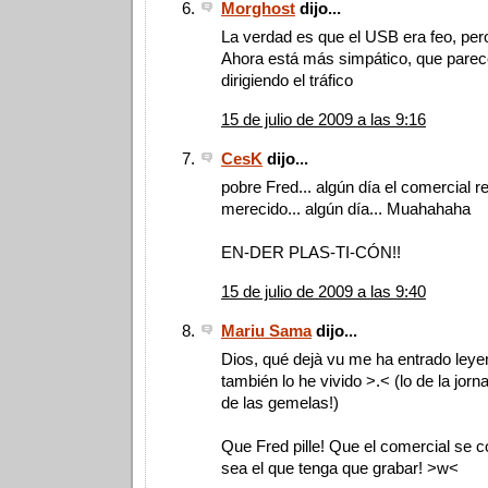
Morghost
dijo...
La verdad es que el USB era feo, pero
Ahora está más simpático, que parec
dirigiendo el tráfico
15 de julio de 2009 a las 9:16
CesK
dijo...
pobre Fred... algún día el comercial re
merecido... algún día... Muahahaha
EN-DER PLAS-TI-CÓN!!
15 de julio de 2009 a las 9:40
Mariu Sama
dijo...
Dios, qué dejà vu me ha entrado leyend
también lo he vivido >.< (lo de la jorn
de las gemelas!)
Que Fred pille! Que el comercial se
sea el que tenga que grabar! >w<