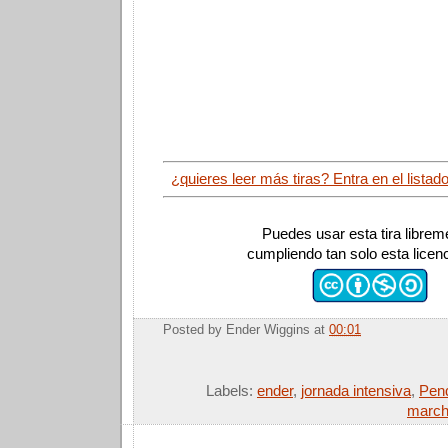
¿quieres leer más tiras? Entra en el listad
Puedes usar esta tira librem
cumpliendo tan solo esta licen
Posted by
Ender Wiggins
at
00:01
Labels:
ender
,
jornada intensiva
,
Pend
march