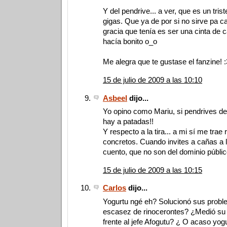
Y del pendrive... a ver, que es un tris
gigas. Que ya de por si no sirve pa ca
gracia que tenía es ser una cinta de 
hacía bonito o_o
Me alegra que te gustase el fanzine! :
15 de julio de 2009 a las 10:10
Asbeel
dijo...
Yo opino como Mariu, si pendrives d
hay a patadas!!
Y respecto a la tira... a mi sí me tra
concretos. Cuando invites a cañas a lo
cuento, que no son del dominio públi
15 de julio de 2009 a las 10:15
Carlos
dijo...
Yogurtu ngé eh? Solucionó sus probl
escasez de rinocerontes? ¿Medió su 
frente al jefe Afogutu? ¿ O acaso yo