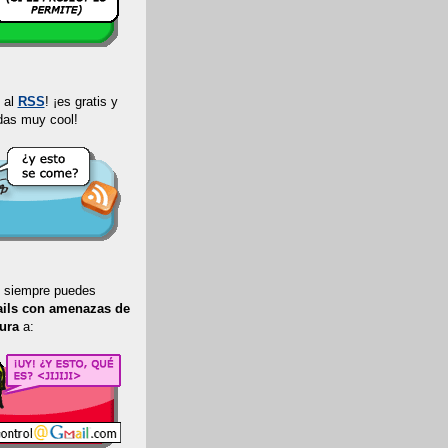
 al
RSS
! ¡es gratis y
das muy cool!
, siempre puedes
ils con amenazas de
tura
a: