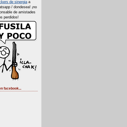
ckers de sinergia
a
atsapp / dondesea! ¡no
onsable de amistades
os perdidos!
en facebook...