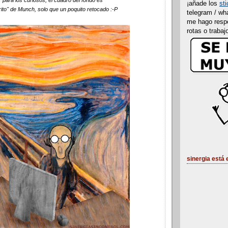
para los curiosos, el cuadro del fondo es
¡añade los
sti
grito" de Munch, solo que un poquito retocado :-P
telegram / wh
me hago resp
rotas o trabaj
sinergia está 