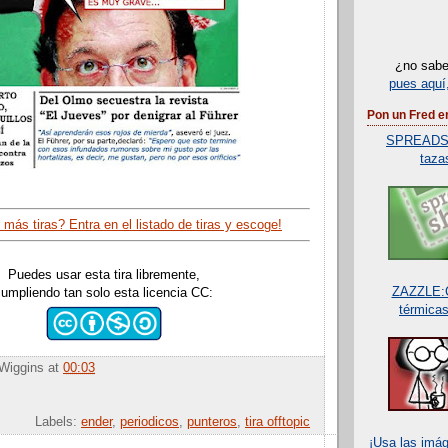
¿no sabe
pues aquí
Pon un Fred en
SPREADSH
taza
 más tiras? Entra en el listado de tiras y escoge!
Puedes usar esta tira libremente,
ZAZZLE:C
umpliendo tan solo esta licencia CC:
térmicas,
Wiggins
at
00:03
Labels:
ender
,
periodicos
,
punteros
,
tira offtopic
¡Usa las imá