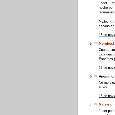
Joder,....s
hecho por 
lacrimales 
Malloc()!!!
sacado en u
18 de novi
Morghost
Cuanta emot
toda una o
Esos dos p
18 de novi
Anónimo d
No me diga
el W7...
18 de novi
Malzar
dij
Joder pero