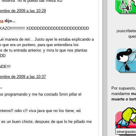
e "reserva" no le puedo dar mesa XD
embre de 2009 a las 10:29
ma
dijo...
KAZO!!!!!!!!!!!! XDDDDDDDDDDDDDDDDDDDDDD
¡suscríbete
que
ué manera de reir... Justo ayer le estaba explicando a
o que era un puntero, para que entendiera los
s de tu entrada anterior, y mira lo que nos plantas
DDD
DE!!!
embre de 2009 a las 10:37
..
Por supuesto
mandarme
ma
os programando y me ha costado 5min pillar el
muerte o tor
nteros!! odio c!! viva java que no los tiene, wii
d es un buen chiste, despues de que lo he pillado me