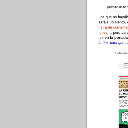
(nótese incluso
Los que no hayái
estáis; lo siento
ristra de comenta
lunes
.... pero pa
ahí va
la portada 
la tira, para que 
(pulsa par