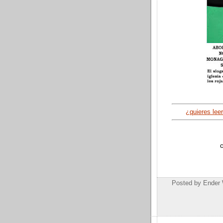
¿quieres leer
c
Posted by
Ender 