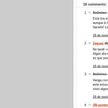
16 comments:
Anónimo d
Esta tira 
aunque lo 
hacerlo! L
18 de novi
Zequez
dij
No tendí =
Algún día 
es que pr
18 de novi
Anónimo d
Venga con l
este estuv
visto algun
18 de novi
UN puntero