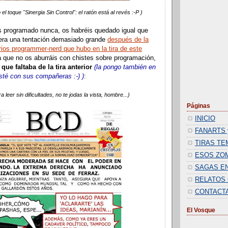
 el toque "Sinergia Sin Control": el ratón está al revés :-P )
s programado nunca, os habréis quedado igual que
, era una tentación demasiado grande
después de la
rios programmer-nerd que hubo en la tira de este
ra que no os aburráis con chistes sobre programación,
que faltaba de la tira anterior
(la pongo también en
esté con sus compañeras :-) )
:
a leer sin dificultades, no te jodas la vista, hombre...)
Páginas
INICIO
FANARTS 
TIRAS TE
ESOS ZO
SAGAS EN
RELATOS
CONTACT
El Vosque