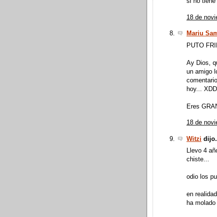
si no tien
18 de novi
Mariu Sa
PUTO FRI
Ay Dios, q
un amigo l
comentario
hoy... XD
Eres GRAN
18 de novi
Witzi
dijo.
Llevo 4 añ
chiste...
odio los pu
en realida
ha molado