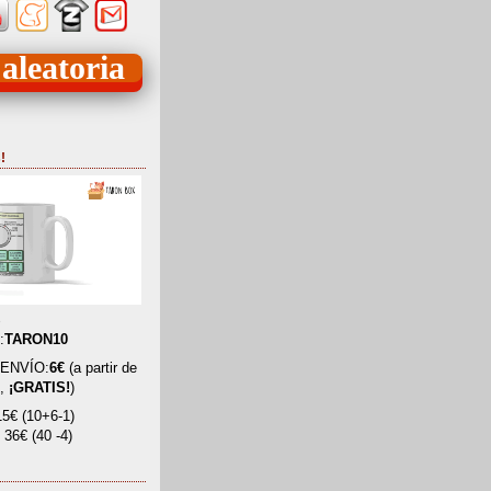
 aleatoria
!
%
:
TARON10
ENVÍO:
6€
(a partir de
o,
¡GRATIS!
)
5€ (10+6-1)
36€ (40 -4)