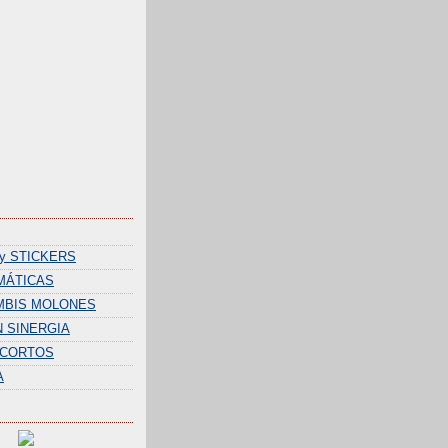
y STICKERS
MÁTICAS
MBIS MOLONES
 SINERGIA
 CORTOS
A