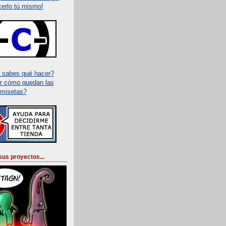
cerlo tú mismo!
o sabes qué hacer?
er cómo quedan las
misetas?
sus proyectos...