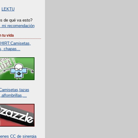
LEKTU
s de qué va esto?
, mi recomendación
 tu vida
IRT:Camisetas,
s, chapas...
amisetas,tazas
alfombrillas,...
genes CC de sinergia