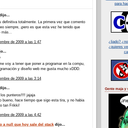
para ha
ijo...
es definitiva totalmente. La primera vez que comento
leo siempre, ¡pero es que esta vez he tenido que
o más...
¿liado? ¿n
embre de 2009 a las 1:47
¿quieres v
o...
ca
/
me voy a tener que poner a programar en la compu,
ogramación y diseño web me gusta mucho xDDD.
embre de 2009 a las 3:14
ijo...
Gente maja y 
os punteros!!!! jajaja
o bueno, hace tiempo que sigo esta tira, y no habia
o tan Frikki!
embre de 2009 a las 4:42
 a null que hoy sale del stack
dijo...