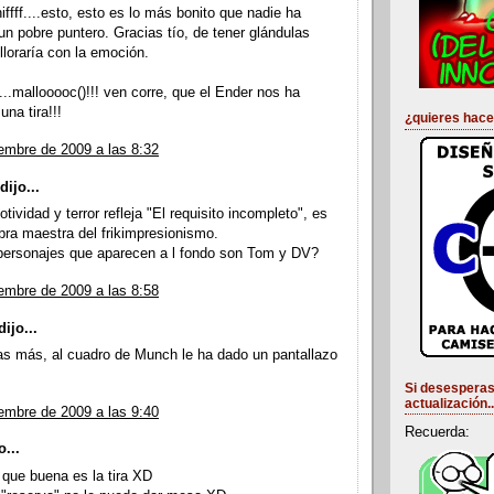
niffff....esto, esto es lo más bonito que nadie ha
un pobre puntero. Gracias tío, de tener glándulas
lloraría con la emoción.
....mallooooc()!!! ven corre, que el Ender nos ha
na tira!!!
¿quieres hace
embre de 2009 a las 8:32
dijo...
ividad y terror refleja "El requisito incompleto", es
bra maestra del frikimpresionismo.
ersonajes que aparecen a l fondo son Tom y DV?
embre de 2009 a las 8:58
ijo...
s más, al cuadro de Munch le ha dado un pantallazo
Si desesperas
actualización..
embre de 2009 a las 9:40
Recuerda:
o...
 que buena es la tira XD